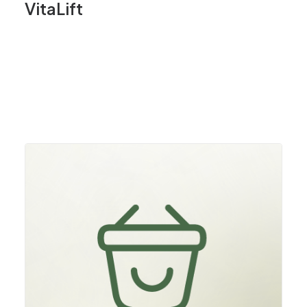
VitaLift
D
E
S
I
G
N