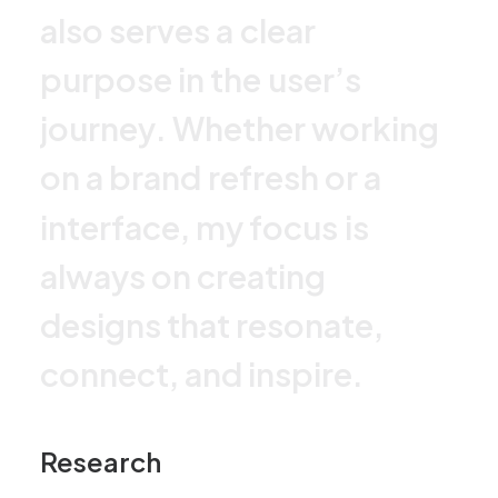
a
l
s
o
s
e
r
v
e
s
a
c
l
e
a
r
p
u
r
p
o
s
e
i
n
t
h
e
u
s
e
r
’
s
j
o
u
r
n
e
y
.
W
h
e
t
h
e
r
w
o
r
k
i
n
g
o
n
a
b
r
a
n
d
r
e
f
r
e
s
h
o
r
a
i
n
t
e
r
f
a
c
e
,
m
y
f
o
c
u
s
i
s
a
l
w
a
y
s
o
n
c
r
e
a
t
i
n
g
d
e
s
i
g
n
s
t
h
a
t
r
e
s
o
n
a
t
e
,
c
o
n
n
e
c
t
,
a
n
d
i
n
s
p
i
r
e
.
Research