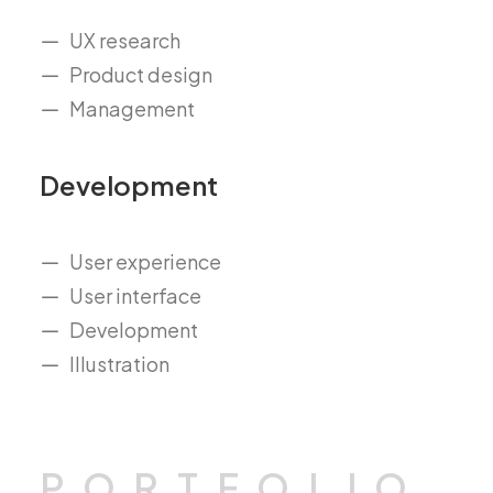
UX research
Product design
Management
Development
User experience
User interface
Development
Illustration
P
O
R
T
F
O
L
I
O