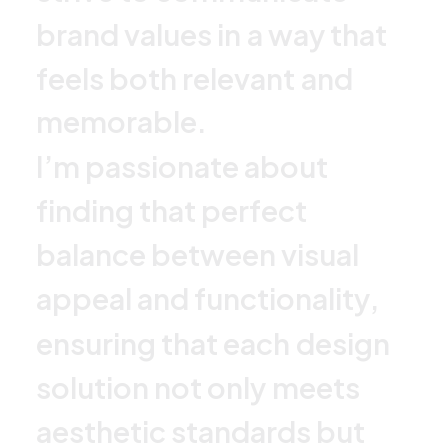
b
r
a
n
d
v
a
l
u
e
s
i
n
a
w
a
y
t
h
a
t
f
e
e
l
s
b
o
t
h
r
e
l
e
v
a
n
t
a
n
d
m
e
m
o
r
a
b
l
e
.
I
’
m
p
a
s
s
i
o
n
a
t
e
a
b
o
u
t
f
i
n
d
i
n
g
t
h
a
t
p
e
r
f
e
c
t
b
a
l
a
n
c
e
b
e
t
w
e
e
n
v
i
s
u
a
l
a
p
p
e
a
l
a
n
d
f
u
n
c
t
i
o
n
a
l
i
t
y
,
e
n
s
u
r
i
n
g
t
h
a
t
e
a
c
h
d
e
s
i
g
n
s
o
l
u
t
i
o
n
n
o
t
o
n
l
y
m
e
e
t
s
a
e
s
t
h
e
t
i
c
s
t
a
n
d
a
r
d
s
b
u
t