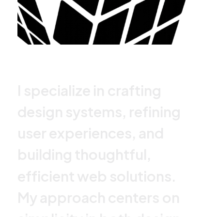
I
s
p
e
c
i
a
l
i
z
e
i
n
c
r
a
f
t
i
n
g
d
e
s
i
g
n
s
y
s
t
e
m
s
,
r
e
f
i
n
i
n
g
u
s
e
r
e
x
p
e
r
i
e
n
c
e
s
,
a
n
d
b
u
i
l
d
i
n
g
t
h
o
u
g
h
t
f
u
l
,
e
f
f
i
c
i
e
n
t
w
e
b
s
o
l
u
t
i
o
n
s
.
M
y
a
p
p
r
o
a
c
h
c
e
n
t
e
r
s
o
n