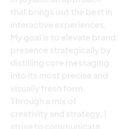
t
h
a
t
b
r
i
n
g
s
o
u
t
t
h
e
b
e
s
t
i
n
i
n
t
e
r
a
c
t
i
v
e
e
x
p
e
r
i
e
n
c
e
s
.
M
y
g
o
a
l
i
s
t
o
e
l
e
v
a
t
e
b
r
a
n
d
p
r
e
s
e
n
c
e
s
t
r
a
t
e
g
i
c
a
l
l
y
b
y
d
i
s
t
i
l
l
i
n
g
c
o
r
e
m
e
s
s
a
g
i
n
g
i
n
t
o
i
t
s
m
o
s
t
p
r
e
c
i
s
e
a
n
d
v
i
s
u
a
l
l
y
f
r
e
s
h
f
o
r
m
.
T
h
r
o
u
g
h
a
m
i
x
o
f
c
r
e
a
t
i
v
i
t
y
a
n
d
s
t
r
a
t
e
g
y
,
I
s
t
r
i
v
e
t
o
c
o
m
m
u
n
i
c
a
t
e