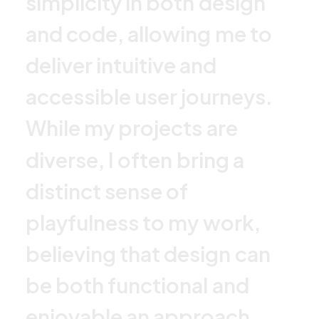
s
i
m
p
l
i
c
i
t
y
i
n
b
o
t
h
d
e
s
i
g
n
a
n
d
c
o
d
e
,
a
l
l
o
w
i
n
g
m
e
t
o
d
e
l
i
v
e
r
i
n
t
u
i
t
i
v
e
a
n
d
a
c
c
e
s
s
i
b
l
e
u
s
e
r
j
o
u
r
n
e
y
s
.
W
h
i
l
e
m
y
p
r
o
j
e
c
t
s
a
r
e
d
i
v
e
r
s
e
,
I
o
f
t
e
n
b
r
i
n
g
a
d
i
s
t
i
n
c
t
s
e
n
s
e
o
f
p
l
a
y
f
u
l
n
e
s
s
t
o
m
y
w
o
r
k
,
b
e
l
i
e
v
i
n
g
t
h
a
t
d
e
s
i
g
n
c
a
n
b
e
b
o
t
h
f
u
n
c
t
i
o
n
a
l
a
n
d
e
n
j
o
y
a
b
l
e
a
n
a
p
p
r
o
a
c
h